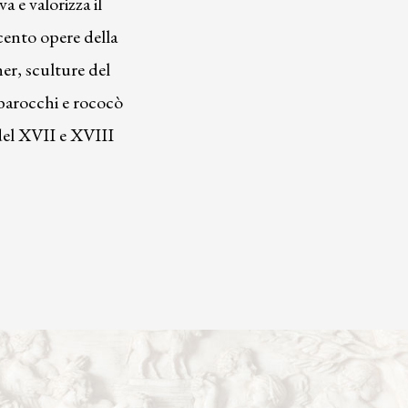
a e valorizza il
cento opere della
er, sculture del
 barocchi e rococò
 del XVII e XVIII