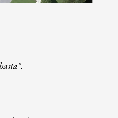
.
 basta".