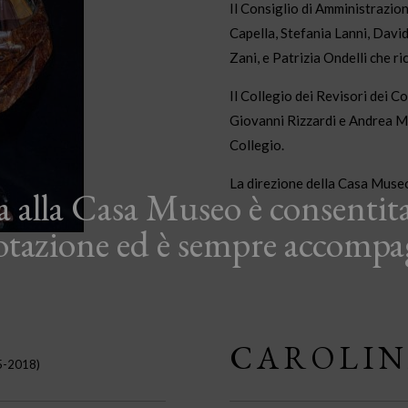
Il Consiglio di Amministrazio
Capella, Stefania Lanni, Davi
Zani, e Patrizia Ondelli che ri
Il Collegio dei Revisori dei C
Giovanni Rizzardi e Andrea Mal
Collegio.
La direzione della Casa Museo
ta alla Casa Museo è consentita
otazione ed è sempre accompa
CAROLIN
5-2018)