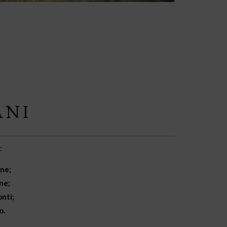
ANI
:
one;
ne;
onti;
o.