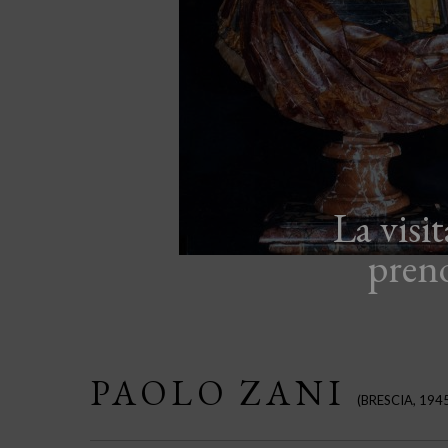
La visi
pren
PAOLO ZANI
(BRESCIA, 194