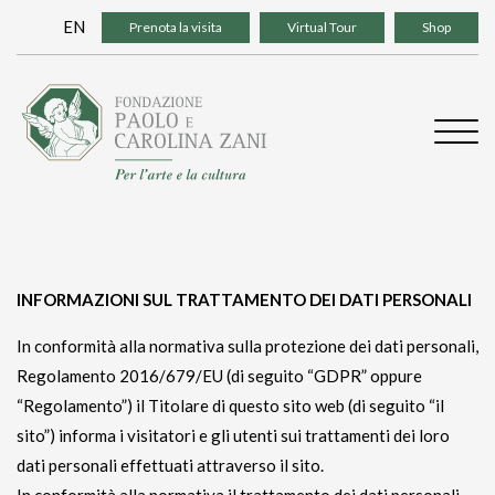
Skip
EN
Prenota la visita
Virtual Tour
Shop
to
content
INFORMAZIONI SUL TRATTAMENTO DEI DATI PERSONALI
In conformità alla normativa sulla protezione dei dati personali,
Regolamento 2016/679/EU (di seguito “GDPR” oppure
“Regolamento”) il Titolare di questo sito web (di seguito “il
sito”) informa i visitatori e gli utenti sui trattamenti dei loro
dati personali effettuati attraverso il sito.
In conformità alla normativa il trattamento dei dati personali