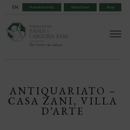
Skip
EN
Prenota la visita
Virtual Tour
Shop
to
content
ANTIQUARIATO –
CASA ZANI, VILLA
D’ARTE