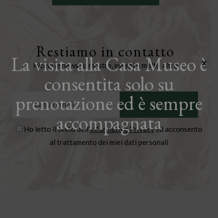
Restiamo in contatto
La visita alla Casa Museo è
×
Ricevi le news su mostre, eventi e molto altro
consentita solo su
prenotazione ed è sempre
accompagnata
Ho letto il testo dell'
informativa Privacy
ed acconsento
al trattamento dei miei dati personali