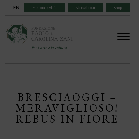
Skip
EN
Prenota la visita
Virtual Tour
Shop
to
content
BRESCIAOGGI –
MERAVIGLIOSO!
REBUS IN FIORE