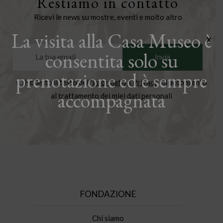
Restiamo in contatto
Ricevi le news su mostre, eventi e molto altro
La visita alla Casa Museo è
×
consentita solo su
prenotazione ed è sempre
Ho letto il testo dell'
informativa Privacy
ed acconsento
accompagnata
al trattamento dei miei dati personali
FONDAZIONE
Chi siamo