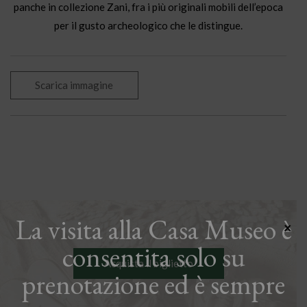
panche in collezione Zani, fra i più originali mobili dell’epoca
per il gusto archeologico che le distingue.
Scarica immagine
La visita alla Casa Museo è
×
consentita solo su
Acquista il biglietto
prenotazione ed è sempre