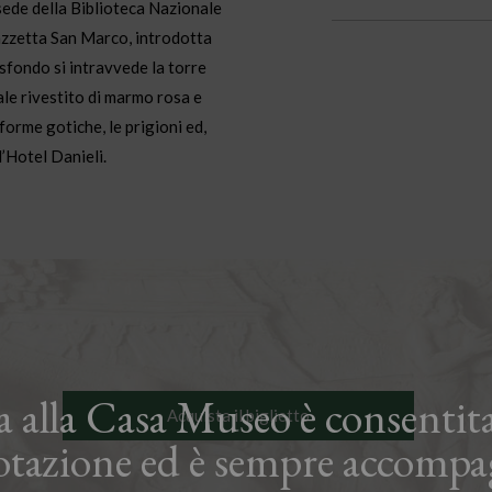
 sede della Biblioteca Nazionale
iazzetta San Marco, introdotta
sfondo si intravvede la torre
ale rivestito di marmo rosa e
forme gotiche, le prigioni ed,
’Hotel Danieli.
ta alla Casa Museo è consentita
Acquista il biglietto
otazione ed è sempre accompa