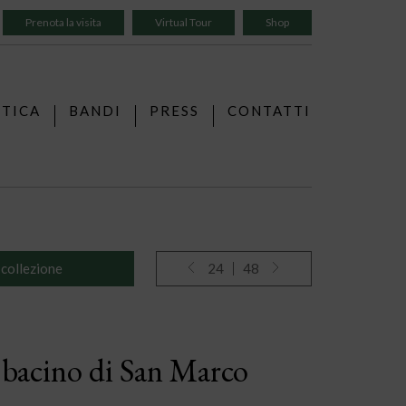
Prenota la visita
Virtual Tour
Shop
TTICA
BANDI
PRESS
CONTATTI
 collezione
24
48
l bacino di San Marco