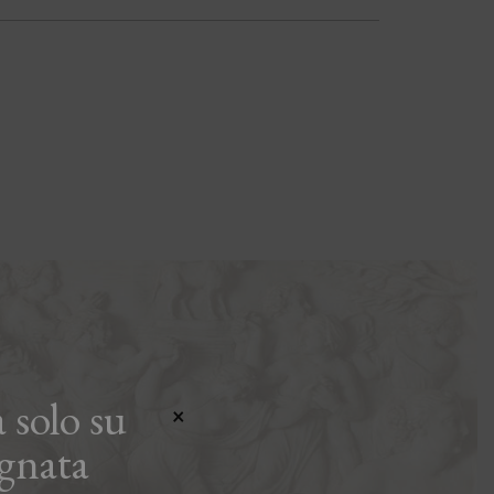
 solo su
×
gnata