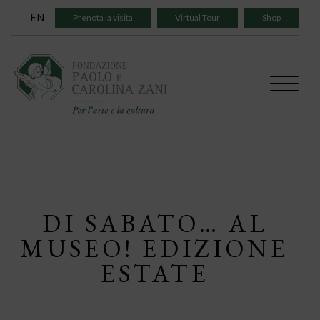
Skip
EN
Prenota la visita
Virtual Tour
Shop
to
content
DI SABATO… AL
MUSEO! EDIZIONE
ESTATE