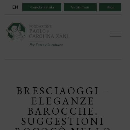
Skip
EN
Prenota la visita
Virtual Tour
Shop
to
content
BRESCIAOGGI –
ELEGANZE
BAROCCHE.
SUGGESTIONI