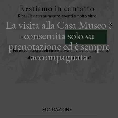
Restiamo in contatto
Ricevi le news su mostre, eventi e molto altro
La visita alla Casa Museo è
×
consentita solo su
prenotazione ed è sempre
Ho letto il testo dell'
informativa Privacy
ed acconsento
accompagnata
al trattamento dei miei dati personali
FONDAZIONE