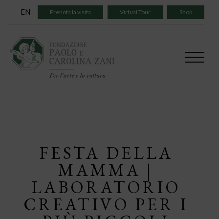
Skip
EN
Prenota la visita
Virtual Tour
Shop
to
content
FESTA DELLA
MAMMA |
LABORATORIO
CREATIVO PER I