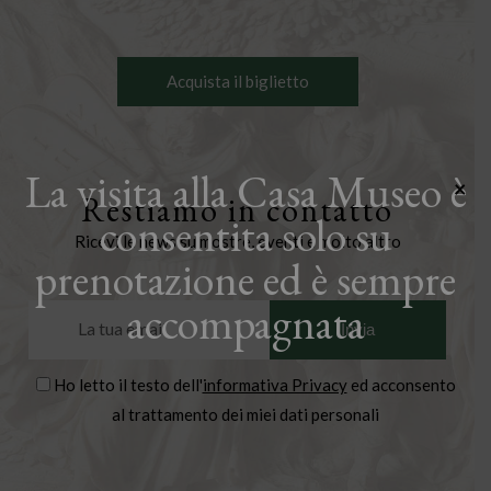
Acquista il biglietto
La visita alla Casa Museo è
×
Restiamo in contatto
consentita solo su
Ricevi le news su mostre, eventi e molto altro
prenotazione ed è sempre
accompagnata
Ho letto il testo dell'
informativa Privacy
ed acconsento
al trattamento dei miei dati personali