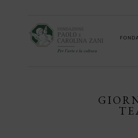
Skip
to
content
FOND
GIORN
TE