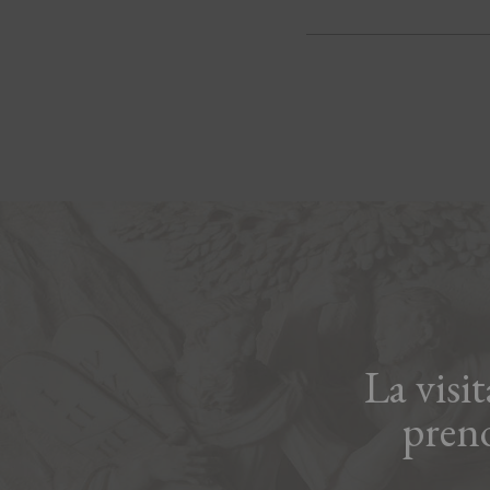
La visi
pren