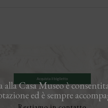
Acquista il biglietto
ta alla Casa Museo è consentita
otazione ed è sempre accompa
Restiamo in contatto