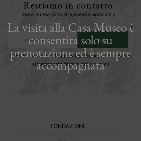
Restiamo in contatto
Ricevi le news su mostre, eventi e molto altro
La visita alla Casa Museo è
×
consentita solo su
prenotazione ed è sempre
Ho letto il testo dell'
informativa Privacy
ed acconsento
accompagnata
al trattamento dei miei dati personali
FONDAZIONE