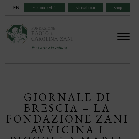
Skip
EN
Prenota la visita
Virtual Tour
Shop
to
content
GIORNALE DI
BRESCIA – LA
FONDAZIONE ZANI
AVVICINA I