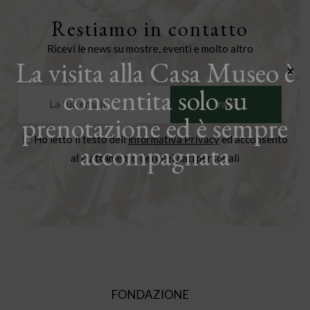
Restiamo in contatto
Ricevi le news su mostre, eventi e molto altro
La visita alla Casa Museo è
×
consentita solo su
prenotazione ed è sempre
Ho letto il testo dell'
informativa Privacy
ed acconsento
accompagnata
al trattamento dei miei dati personali
FONDAZIONE