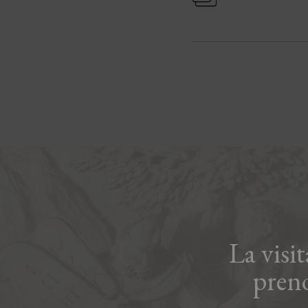
La visi
pren