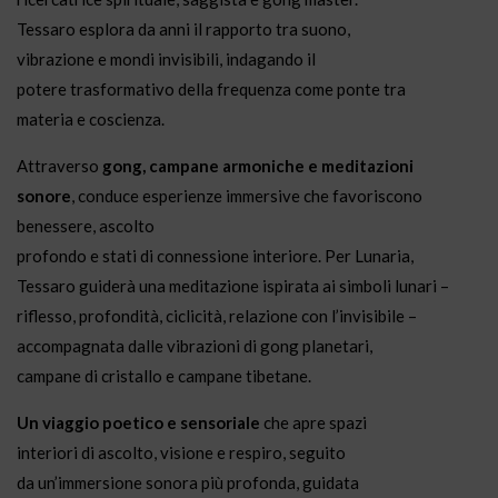
T
e
ssaro
e
splora da anni il rapporto tra suono,
vibrazion
e
e
mon
di
invi
si
bili, indagando il
pot
e
r
e
trasformativo
della
fr
e
qu
e
nza com
e
pont
e
tra
mat
e
ria
e
cosci
e
nza.
Attrav
e
rso
gong, campan
e
armonich
e
e
m
edi
tazioni
sonor
e
,
con
duc
e
e
s
per
i
e
nz
e
imm
e
r
si
v
e
ch
e
favoris
con
o
b
e
n
e
ss
e
r
e
, ascolto
profondo
e
stati
di
con
n
e
s
si
on
e
int
e
rior
e
.
Per
L
un
aria,
T
e
ssaro guid
e
rà
un
a m
edi
tazion
e
ispirata ai
si
mboli l
un
ari –
rifl
e
sso, profon
di
tà, ciclicità, r
ela
zion
e
con
l’invi
si
bil
e
–
accompagnata dall
e
vibrazioni
di
gong p
la
n
e
tari,
campan
e
di
cristallo
e
campan
e
tib
e
tan
e
.
Un
viaggio po
e
tico
e
s
e
nsorial
e
ch
e
apr
e
spazi
int
e
riori
di
ascolto, vi
si
on
e
e
r
e
spiro, s
e
guito
da
un
’imm
e
r
si
on
e
sonora più profonda, guidata