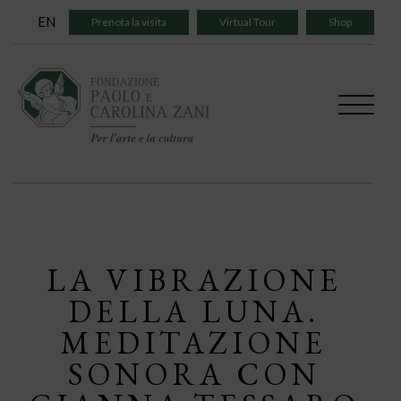
Skip
EN
Prenota la visita
Virtual Tour
Shop
to
content
LA VIBRAZIONE
DELLA LUNA.
MEDITAZIONE
SONORA CON