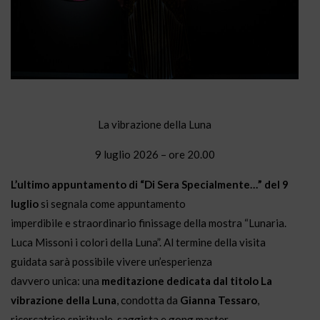
La vibrazione della Luna
9 luglio 2026 – ore 20.00
L’ultimo appuntamento di “Di Sera Specialmente…” d
e
l 9
luglio
si
s
e
gna
la
com
e
app
un
tam
e
nto
im
perdi
bil
e
e
straor
di
nario finissag
e
della
mostra “Lunaria.
Luca Missoni i colori della Luna”
. Al t
e
rmin
e
della
vi
si
ta
guidata sarà pos
si
bil
e
viv
e
r
e
un
’
e
s
per
i
e
nza
davv
e
ro
un
ica:
un
a
m
edi
tazion
e
d
edi
cata dal titolo La
vibrazione del
la
L
un
a
,
con
dotta da
Gianna T
e
ssaro
,
ric
e
rcatric
e
spiritual
e
, saggista
e
gong mast
e
r.