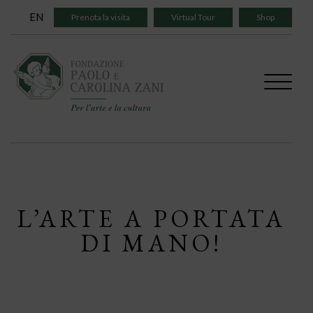
Skip
EN
Prenota la visita
Virtual Tour
Shop
to
content
L’ARTE A PORTATA
DI MANO!