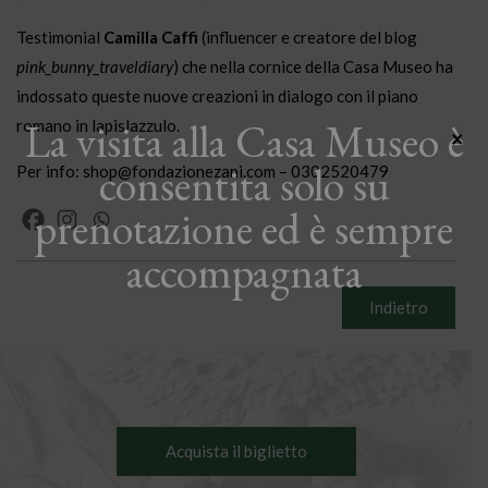
Testimonial
Camilla Caffi
(influencer e creatore del blog
pink_bunny_traveldiary
) che nella cornice della Casa Museo ha
indossato queste nuove creazioni in dialogo con il piano
La visita alla Casa Museo è
romano in lapislazzulo.
×
consentita solo su
Per info: shop@fondazionezani.com – 0302520479
prenotazione ed è sempre
accompagnata
Indietro
Acquista il biglietto