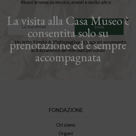
Ricevi le news su mostre, eventi e molto altro
La visita alla Casa Museo è
×
consentita solo su
prenotazione ed è sempre
Ho letto il testo dell'
informativa Privacy
ed acconsento
al trattamento dei miei dati personali
accompagnata
FONDAZIONE
Chi siamo
Organi