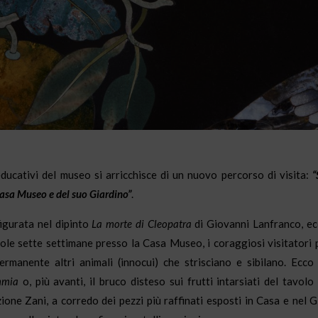
educativi del museo si arricchisce di un nuovo percorso di visita:
“
Casa Museo e del suo Giardino”
.
figurata nel dipinto
La morte di Cleopatra
di Giovanni Lanfranco, e
ole sette settimane presso la Casa Museo, i coraggiosi visitatori 
ermanente altri animali (innocui) che strisciano e sibilano. Ecc
mmia
o, più avanti, il bruco disteso sui frutti intarsiati del tavol
zione Zani, a corredo dei pezzi più raffinati esposti in Casa e nel Gi