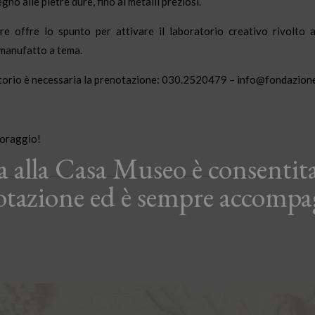
egno alle pietre dure, fino ai metalli preziosi.
re offre lo spunto per attivare il laboratorio creativo rivolto ai 
 manufatto a tema.
torio è necessaria la prenotazione:
030.2520479 – info@fondazion
 coraggio
!
ta alla Casa Museo è consentita
otazione ed è sempre accompa