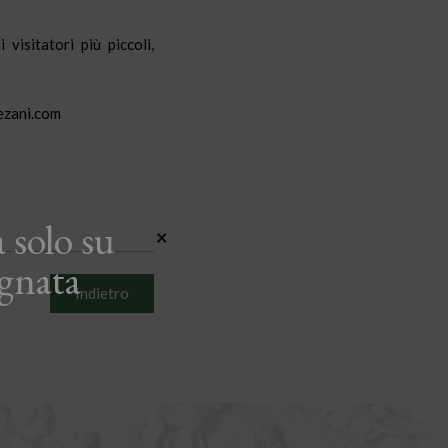
visitatori più piccoli,
ezani.com
 solo su
×
gnata
Indietro