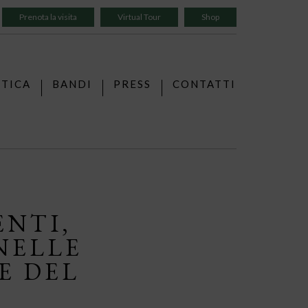
Prenota la visita
Virtual Tour
Shop
TTICA
BANDI
PRESS
CONTATTI
ENTI,
NELLE
E DEL