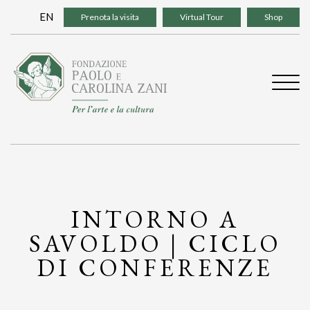
Skip
EN
Prenota la visita
Virtual Tour
Shop
to
content
INTORNO A
SAVOLDO | CICLO
DI CONFERENZE