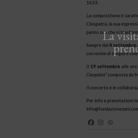
1633.
La composizione è caratte
Cleopatra, la sua espressi
La visi
panno oro che si trasform
pren
Sempre dal
4 settembre 
con rovine di tempio
e chie
Il
19 settembre
alle or
Cleopatra”
composta da Ma
Il concerto è in collabor
Per info e prenotazioni t
info@fondazionezani.co