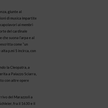
nza, giunte al
ioni di musica impartite
e capolavori ai membri
orte del cardinale
e che suona l’arpa e al
descritta come “un
lta p.mi 5 incirca, con
ando la Cleopatra, a
erita a Palazzo Sciarra,
uto con altre opere
arrivo del Marazzoli a
leier, fra il 1630 e il