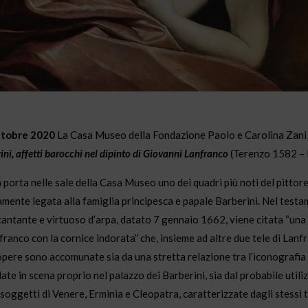
ttobre 2020
La Casa Museo della Fondazione Paolo e Carolina Zani 
ini, affetti barocchi nel dipinto di Giovanni Lanfranco
(Terenzo 1582 –
porta nelle sale della Casa Museo uno dei quadri più noti del pittor
mente legata alla famiglia principesca e papale Barberini. Nel test
antante e virtuoso d’arpa, datato 7 gennaio 1662, viene citata “una
franco con la cornice indorata” che, insieme ad altre due tele di Lanf
 opere sono accomunate sia da una stretta relazione tra l’iconografia 
te in scena proprio nel palazzo dei Barberini, sia dal probabile utili
 soggetti di Venere, Erminia e Cleopatra, caratterizzate dagli stessi t