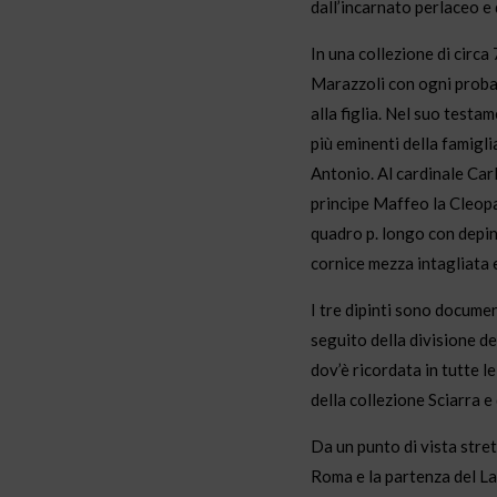
dall’incarnato perlaceo e d
In una collezione di circa
Marazzoli con ogni probab
alla figlia. Nel suo test
più eminenti della famigli
Antonio. Al cardinale Carl
principe Maffeo la Cleopa
quadro p. longo con depin
cornice mezza intagliata e
I tre dipinti sono documen
seguito della divisione de
dov’è ricordata in tutte l
della collezione Sciarra e
Da un punto di vista stret
Roma e la partenza del Lan