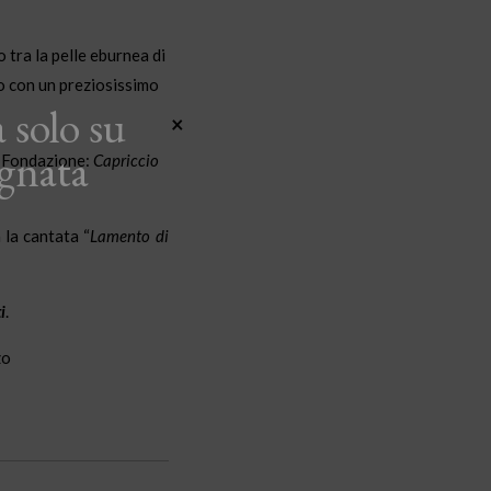
tra la pelle eburnea di
to con un preziosissimo
 solo su
×
gnata
a Fondazione:
Capriccio
.
 la cantata “
Lamento di
i
.
zo