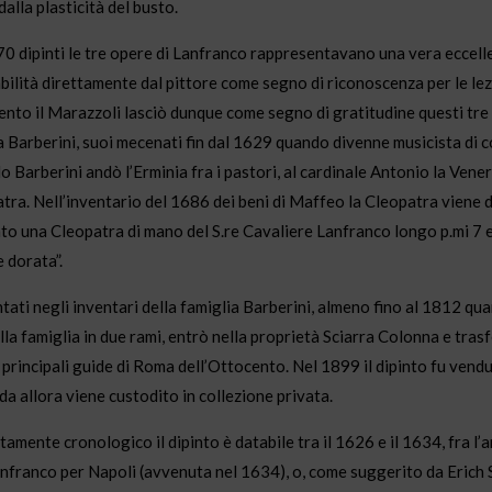
alla plasticità del busto.
 70 dipinti le tre opere di Lanfranco rappresentavano una vera eccelle
ilità direttamente dal pittore come segno di riconoscenza per le lez
amento il Marazzoli lasciò dunque come segno di gratitudine questi tr
a Barberini, suoi mecenati fin dal 1629 quando divenne musicista di c
o Barberini andò l’Erminia fra i pastori, al cardinale Antonio la Vener
tra. Nell’inventario del 1686 dei beni di Maffeo la Cleopatra viene 
to una Cleopatra di mano del S.re Cavaliere Lanfranco longo p.mi 7 e a
 dorata”.
tati negli inventari della famiglia Barberini, almeno fino al 1812 qu
lla famiglia in due rami, entrò nella proprietà Sciarra Colonna e trasf
e principali guide di Roma dell’Ottocento. Nel 1899 il dipinto fu vend
 da allora viene custodito in collezione privata.
tamente cronologico il dipinto è databile tra il 1626 e il 1634, fra l’
franco per Napoli (avvenuta nel 1634), o, come suggerito da Erich Sch