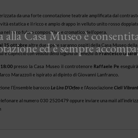
rizzata da una forte connotazione teatrale amplificata dal contrasto 
vità estatica e il ricco e ampio drappo in velluto unito rosso doppia
ta alla Casa Museo è consentita
a nel vero fulcro compositivo e cromatico dell’opera.
otazione ed è sempre accompa
al 25 ottobre
altre due opere saranno ospiti della Casa Museo dell
sa
e
Capriccio con veduta della laguna di Venezia
di
Francesco Guardi
e
18:00
presso la Casa Museo il controtenore
Raffaele Pe
eseguirà
rco Marazzoli e ispirato al dipinto di Giovanni Lanfranco.
azione l’Ensemble barocco
La Lira D’Orfeo
e l’Associazione
Cieli Vibrant
elefonare al numero 030 2520479 oppure inviare una mail all’indiriz
m