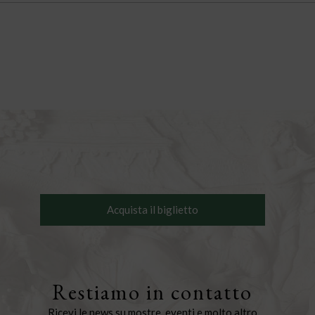
Acquista il biglietto
Restiamo in contatto
Ricevi le news su mostre, eventi e molto altro