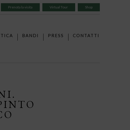
Prenota la visita
Virtual Tour
Shop
TTICA
BANDI
PRESS
CONTATTI
NI.
PINTO
CO