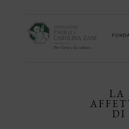
Skip
to
content
FOND
LA
AFFET
DI