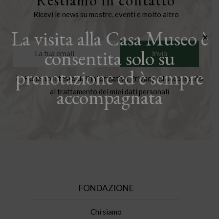
Restiamo in contatto
Ricevi le news su mostre, eventi e molto altro
La visita alla Casa Museo è
×
consentita solo su
prenotazione ed è sempre
Ho letto il testo dell'
informativa Privacy
ed acconsento
accompagnata
al trattamento dei miei dati personali
FONDAZIONE
Chi siamo