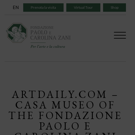
Skip
EN
Prenota la visita
Virtual Tour
Shop
to
content
ARTDAILY.COM –
CASA MUSEO OF
THE FONDAZIONE
PAOLO E