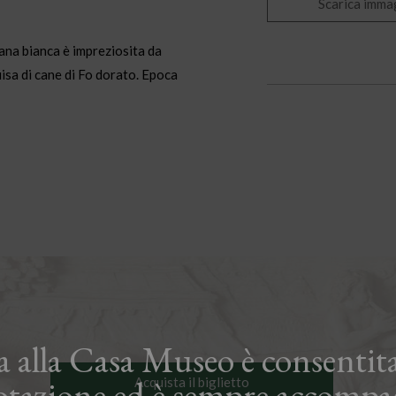
Scarica imma
ana bianca è impreziosita da
uisa di cane di Fo dorato. Epoca
ta alla Casa Museo è consentita
otazione ed è sempre accompa
Acquista il biglietto