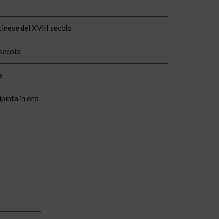
cinese del XVIII secolo
 secolo
a
ipinta in oro