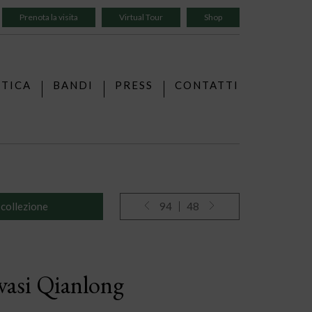
Prenota la visita
Virtual Tour
Shop
TTICA
BANDI
PRESS
CONTATTI
 collezione
94
48
vasi Qianlong