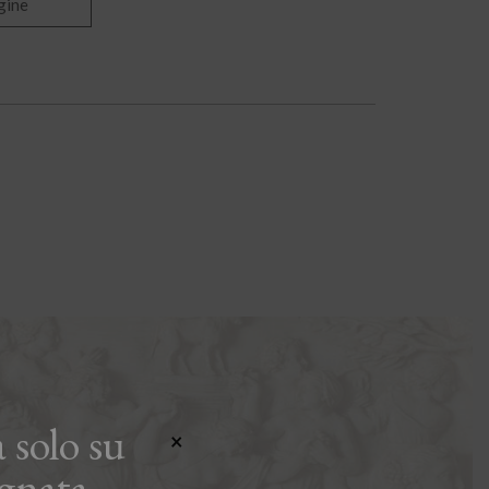
gine
 solo su
×
gnata